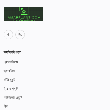
ক্যাটাগরি গুলো
এ্যাডেনিয়াম
ক্যাকটাস
কাঁটা মুকুট
ইন্ডোর প্লান্ট
আউটডোর প্ল্যান্ট
বীজ