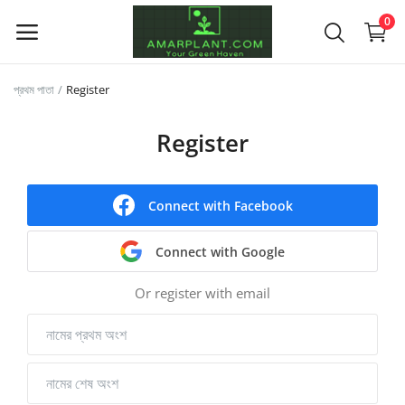
0
প্রথম পাতা
Register
বিক্রয়
করুন
Register
Main Menu
Connect with Facebook
ক্যাটাগরি গুলো
Connect with Google
প্রথম পাতা
Or register with email
উইসলিস্ট
যোগাযোগ
Blog